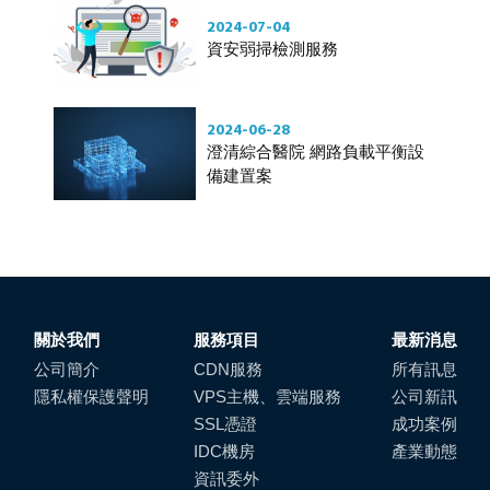
2024-07-04
資安弱掃檢測服務
2024-06-28
澄清綜合醫院 網路負載平衡設
備建置案
關於我們
服務項目
最新消息
公司簡介
CDN服務
所有訊息
隱私權保護聲明
VPS主機、雲端服務
公司新訊
SSL憑證
成功案例
IDC機房
產業動態
資訊委外