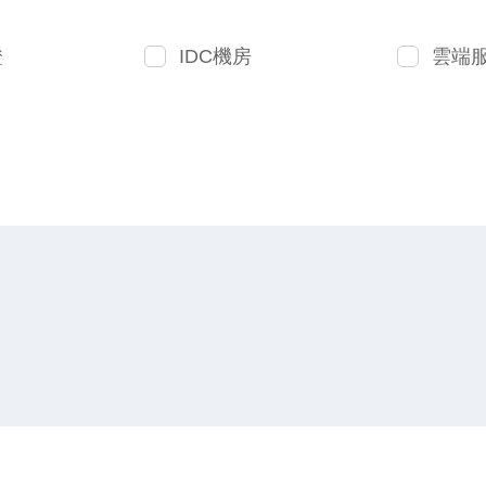
證
IDC機房
雲端