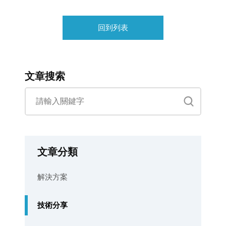
回到列表
文章搜索
文章分類
解決方案
技術分享